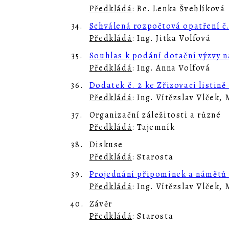
Předkládá
: Bc. Lenka Švehlíková
34.
Schválená rozpočtová opatření č.
Předkládá
: Ing. Jitka Volfová
35.
Souhlas k podání dotační výzvy n
Předkládá
: Ing. Anna Volfová
36.
Dodatek č. 2 ke Zřizovací listin
Předkládá
: Ing. Vítězslav Vlček,
37.
Organizační záležitosti a různé
Předkládá
: Tajemník
38.
Diskuse
Předkládá
: Starosta
39.
Projednání připomínek a námětů 
Předkládá
: Ing. Vítězslav Vlček,
40.
Závěr
Předkládá
: Starosta