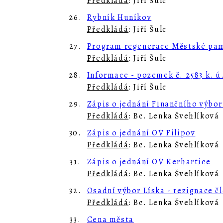
Předkládá
: Jiří Šulc
26.
Rybník Huníkov
Předkládá
: Jiří Šulc
27.
Program regenerace Městské pamá
Předkládá
: Jiří Šulc
28.
Informace - pozemek č. 2583 k. ú
Předkládá
: Jiří Šulc
29.
Zápis o jednání Finančního výbo
Předkládá
: Bc. Lenka Švehlíková
30.
Zápis o jednání OV Filipov
Předkládá
: Bc. Lenka Švehlíková
31.
Zápis o jednání OV Kerhartice
Předkládá
: Bc. Lenka Švehlíková
32.
Osadní výbor Líska - rezignace č
Předkládá
: Bc. Lenka Švehlíková
33.
Cena města