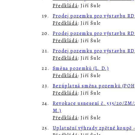
Předkládá
: Jiří Šulc
19.
Prodej pozemku pro výstavbu RD (
Předkládá
: Jiří Šulc
20.
Prodej pozemku pro výstavbu RD 
Předkládá
: Jiří Šulc
21.
Prodej pozemku pro výstavbu RD 
Předkládá
: Jiří Šulc
22.
Směna pozemků (L. D.)
Předkládá
: Jiří Šulc
23.
Bezúplatná směna pozemků (POH
Předkládá
: Jiří Šulc
24.
Revokace usnesení č. 535/20/ZM/2
M.)
Předkládá
: Jiří Šulc
25.
Uplatnění výhrady zpětné koupě -