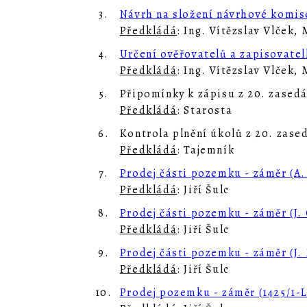
3.
Návrh na složení návrhové komis
Předkládá
: Ing. Vítězslav Vlček,
4.
Určení ověřovatelů a zapisovatel
Předkládá
: Ing. Vítězslav Vlček,
5.
Připomínky k zápisu z 20. zasedá
Předkládá
: Starosta
6.
Kontrola plnění úkolů z 20. zase
Předkládá
: Tajemník
7.
Prodej části pozemku - záměr (A. 
Předkládá
: Jiří Šulc
8.
Prodej části pozemku - záměr (J. 
Předkládá
: Jiří Šulc
9.
Prodej části pozemku - záměr (J.
Předkládá
: Jiří Šulc
10.
Prodej pozemku - záměr (1425/1-L