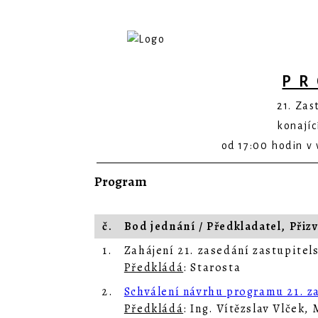
P
21. Zas
konajíc
od 17:00 hodin v 
Program
č.
Bod jednání / Předkladatel, Přiz
1.
Zahájení 21. zasedání zastupitel
Předkládá
: Starosta
2.
Schválení návrhu programu 21. z
Předkládá
: Ing. Vítězslav Vlček,