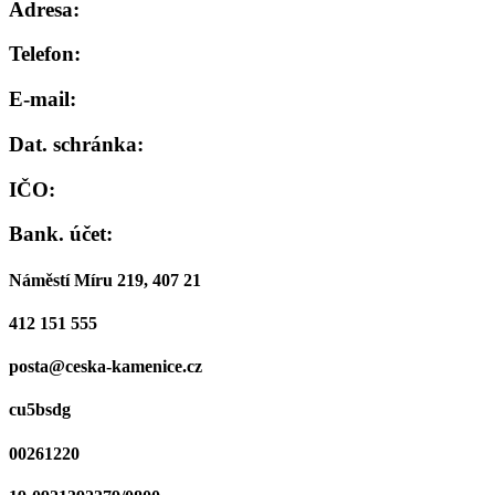
Adresa:
Telefon:
E-mail:
Dat. schránka:
IČO:
Bank. účet:
Náměstí Míru 219, 407 21
412 151 555
posta@ceska-kamenice.cz
cu5bsdg
00261220