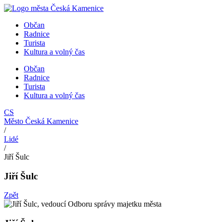
Přejít
k
Občan
obsahu
Radnice
Turista
Kultura a volný čas
Občan
Radnice
Turista
Kultura a volný čas
CS
Město Česká Kamenice
/
Lidé
/
Jiří Šulc
Jiří Šulc
Zpět