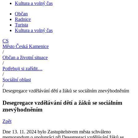
Kultura a volný čas
Občan
Radnice
Turista
Kultura a volný čas
CS
Město Česká Kamenice
/
Občan a životní situace
/
Potřebuji si zařídit…
/
Sociální oblast
/
Desegregace vzdělávání dětí a žáků se sociálním znevýhodněním
Desegregace vzdělávání dětí a žáků se sociálním
znevýhodněním
Zpět
Dne 13. 11. 2024 bylo Zastupitelstvem města schváleno
memorandum o spolupráci při Desegregaci vzdělávání žáků se