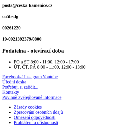
posta@ceska-kamenice.cz
cu5bsdg
00261220
19-0921392379/0800
Podatelna - otevírací doba
PO a ST
8:00 - 11:00, 12:00 - 17:00
ÚT, ČT, PÁ
8:00 - 11:00, 12:00 - 13:00
Facebook-f
Instagram
Youtube
Úřední deska
Potřebuji si zařídit...
Kontakty
Povinně zveřejňované informace
Zásady cookies
Zpracování osobních údajů
Omezení odpovědnosti
Prohlášení o přístupnosti