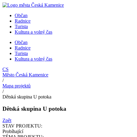
Přejít
k
Občan
obsahu
Radnice
Turista
Kultura a volný čas
Občan
Radnice
Turista
Kultura a volný čas
CS
Město Česká Kamenice
/
Mapa projektů
/
Dětská skupina U potoka
Dětská skupina U potoka
Zpět
STAV PROJEKTU:
Probíhající
TÉMA PROJEKTU: