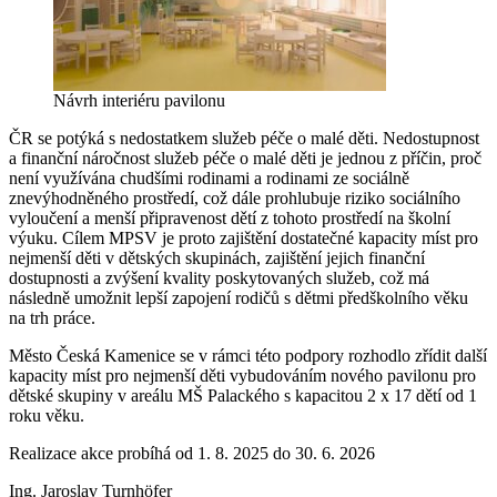
Návrh interiéru pavilonu
ČR se potýká s nedostatkem služeb péče o malé děti. Nedostupnost
a finanční náročnost služeb péče o malé děti je jednou z příčin, proč
není využívána chudšími rodinami a rodinami ze sociálně
znevýhodněného prostředí, což dále prohlubuje riziko sociálního
vyloučení a menší připravenost dětí z tohoto prostředí na školní
výuku. Cílem MPSV je proto zajištění dostatečné kapacity míst pro
nejmenší děti v dětských skupinách, zajištění jejich finanční
dostupnosti a zvýšení kvality poskytovaných služeb, což má
následně umožnit lepší zapojení rodičů s dětmi předškolního věku
na trh práce.
Město Česká Kamenice se v rámci této podpory rozhodlo zřídit další
kapacity míst pro nejmenší děti vybudováním nového pavilonu pro
dětské skupiny v areálu MŠ Palackého s kapacitou 2 x 17 dětí od 1
roku věku.
Realizace akce probíhá od 1. 8. 2025 do 30. 6. 2026
Ing. Jaroslav Turnhöfer