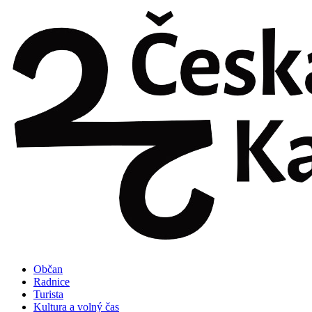
Přejít
k
obsahu
Občan
Radnice
Turista
Kultura a volný čas