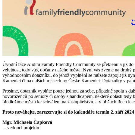
Úvodní fáze Auditu Family Friendly Community se překlenula již do s
veřejnost, tedy vás, občany našeho města. Nyní vás zveme na druhý
vyhodnocením dotazníku, do jehož vyplnění se můžete zapojit již ny
Kamenici či na dalších místech po České Kamenici. Dotazníky v pap
Prosíme, dotazník vyplňte pouze jednou za sebe, případně spolu s dalš
novorozenců po seniory či osoby s handicapem, některé oblasti tedy
předložíme městu ke schválení na zastupitelstvu, a v příštích třech let
Proto neváhejte, zarezervujte si do kalendáře termín 2. září 2024 
Mgr. Michaela Čapková
– vedoucí projektu