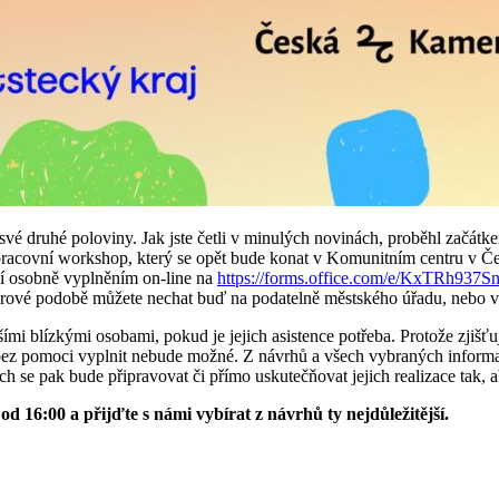
vé druhé poloviny. Jak jste četli v minulých novinách, proběhl začátk
 pracovní workshop, který se opět bude konat v Komunitním centru v 
ní osobně vyplněním on-line na
https://forms.office.com/e/KxTRh937S
írové podobě můžete nechat buď na podatelně městského úřadu, nebo 
ími blízkými osobami, pokud je jejich asistence potřeba. Protože zjišť
 bez pomoci vyplnit nebude možné. Z návrhů a všech vybraných inform
ech se pak bude připravovat či přímo uskutečňovat jejich realizace tak, a
od 16:00 a přijďte s námi vybírat z návrhů ty nejdůležitější.