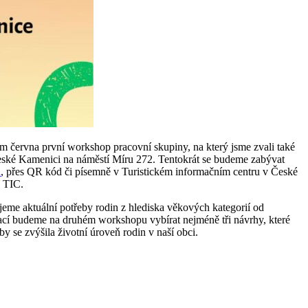
em června první workshop pracovní skupiny, na který jsme zvali také
České Kamenici na náměstí Míru 272. Tentokrát se budeme zabývat
n
, přes QR kód či písemně v Turistickém informačním centru v České
v TIC.
ujeme aktuální potřeby rodin z hlediska věkových kategorií od
ací budeme na druhém workshopu vybírat nejméně tři návrhy, které
by se zvýšila životní úroveň rodin v naší obci.