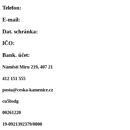
Telefon:
E-mail:
Dat. schránka:
IČO:
Bank. účet:
Náměstí Míru 219, 407 21
412 151 555
posta@ceska-kamenice.cz
cu5bsdg
00261220
19-0921392379/0800