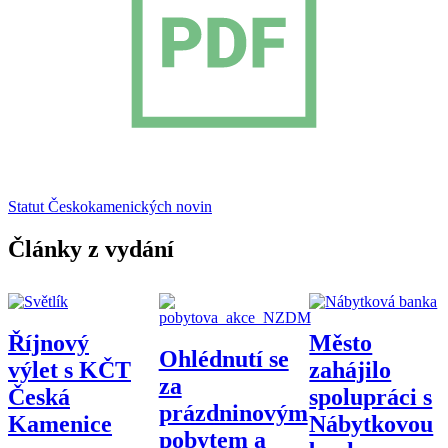
Statut Českokamenických novin
Články z vydání
Říjnový
Město
Ohlédnutí se
výlet s KČT
zahájilo
za
Česká
spolupráci s
prázdninovým
Kamenice
Nábytkovou
pobytem a