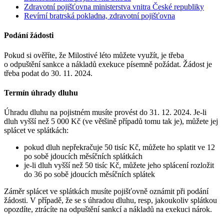
Zdravotní pojišťovna ministerstva vnitra České republiky
Revírní bratrská pokladna, zdravotní pojišťovna
Podání žádosti
Pokud si ověříte, že Milostivé léto můžete využít, je třeba
o odpuštění sankce a nákladů exekuce písemně požádat. Žádost je
třeba podat do 30. 11. 2024.
Termín úhrady dluhu
Úhradu dluhu na pojistném musíte provést do 31. 12. 2024. Je-li
dluh vyšší než 5 000 Kč (ve většině případů tomu tak je), můžete jej
splácet ve splátkách:
pokud dluh nepřekračuje 50 tisíc Kč, můžete ho splatit ve 12
po sobě jdoucích měsíčních splátkách
je-li dluh vyšší než 50 tisíc Kč, můžete jeho splácení rozložit
do 36 po sobě jdoucích měsíčních splátek
Záměr splácet ve splátkách musíte pojišťovně oznámit při podání
žádosti. V případě, že se s úhradou dluhu, resp, jakoukoliv splátkou
opozdíte, ztrácíte na odpuštění sankcí a nákladů na exekuci nárok.