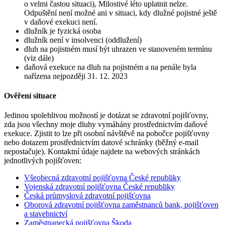
o velmi častou situaci), Milostivé léto uplatnit nelze.
Odpuštění není možné ani v situaci, kdy dlužné pojistné ještě
v daňové exekuci není.
dlužník je fyzická osoba
dlužník není v insolvenci (oddlužení)
dluh na pojistném musí být uhrazen ve stanoveném termínu
(viz dále)
daňová exekuce na dluh na pojistném a na penále byla
nařízena nejpozději 31. 12. 2023
Ověření situace
Jedinou spolehlivou možností je dotázat se zdravotní pojišťovny,
zda jsou všechny moje dluhy vymáhány prostřednictvím daňové
exekuce. Zjistit to lze při osobní návštěvě na pobočce pojišťovny
nebo dotazem prostřednictvím datové schránky (běžný e-mail
nepostačuje). Kontaktní údaje najdete na webových stránkách
jednotlivých pojišťoven:
Všeobecná zdravotní pojišťovna České republiky
Vojenská zdravotní pojišťovna České republiky
Česká průmyslová zdravotní pojišťovna
Oborová zdravotní pojišťovna zaměstnanců bank, pojišťoven
a stavebnictví
Zaměstnanecká pojišťovna Škoda