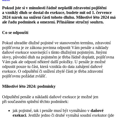
Pokud jste si v minulosti řádně neplatili zdravotní pojištění
a vzniklý dluh se dostal do exekuce, budete mít od 1. července
2024 nárok na snížení části tohoto dluhu. Milostivé léto 2024 má
ale řadu podmínek a omezení. Přinášíme stručný souhrn.
Co se odpouští
Pokud uhradíte dlužné pojistné ve stanoveném termínu, zdravotní
pojišťovna je ze zákona povinna odpustit Vám penále a náklady
daňové exekuce související s tímto dlužnými pojistným. Jinými
slovy, původní dluh na pojistném je třeba řádně doplatit, pojišťovna
Vám pak ale odpustí některé další položky. U penále je možné
odpustit pouze tu část, která vznikla do data zahájení daňové
exekuce. O odpuštění či snížení zbylé části je třeba zdravotní
pojišťovnu požádat zvlášť.
Milostivé léto 2024: podmínky
Odpuštění penále a nákladů daňové exekuce je možné jen
při současném splnění těchto podmínek:
jak pojistné, tak i penále musí být vymáháno v
daňové
exekuci
. Jestliže jedno či druhé vymáhá soudní exekutor (jde