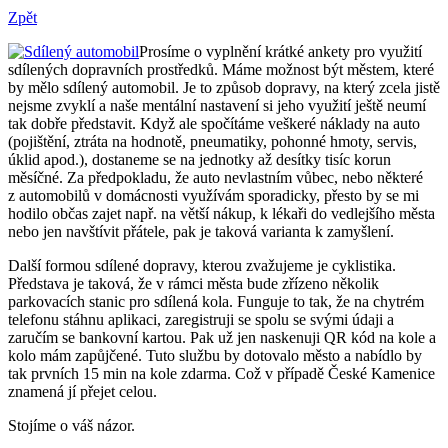
Zpět
Prosíme o vyplnění krátké ankety pro využití
sdílených dopravních prostředků. Máme možnost být městem, které
by mělo sdílený automobil. Je to způsob dopravy, na který zcela jistě
nejsme zvyklí a naše mentální nastavení si jeho využití ještě neumí
tak dobře představit. Když ale spočítáme veškeré náklady na auto
(pojištění, ztráta na hodnotě, pneumatiky, pohonné hmoty, servis,
úklid apod.), dostaneme se na jednotky až desítky tisíc korun
měsíčné. Za předpokladu, že auto nevlastním vůbec, nebo některé
z automobilů v domácnosti využívám sporadicky, přesto by se mi
hodilo občas zajet např. na větší nákup, k lékaři do vedlejšího města
nebo jen navštívit přátele, pak je taková varianta k zamyšlení.
Další formou sdílené dopravy, kterou zvažujeme je cyklistika.
Představa je taková, že v rámci města bude zřízeno několik
parkovacích stanic pro sdílená kola. Funguje to tak, že na chytrém
telefonu stáhnu aplikaci, zaregistruji se spolu se svými údaji a
zaručím se bankovní kartou. Pak už jen naskenuji QR kód na kole a
kolo mám zapůjčené. Tuto službu by dotovalo město a nabídlo by
tak prvních 15 min na kole zdarma. Což v případě České Kamenice
znamená jí přejet celou.
Stojíme o váš názor.