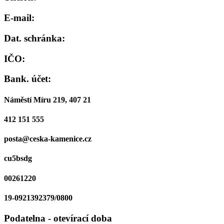
E-mail:
Dat. schránka:
IČO:
Bank. účet:
Náměstí Míru 219, 407 21
412 151 555
posta@ceska-kamenice.cz
cu5bsdg
00261220
19-0921392379/0800
Podatelna - otevírací doba