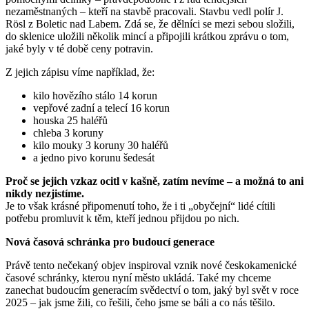
nezaměstnaných – kteří na stavbě pracovali. Stavbu vedl polír J.
Rösl z Boletic nad Labem. Zdá se, že dělníci se mezi sebou složili,
do sklenice uložili několik mincí a připojili krátkou zprávu o tom,
jaké byly v té době ceny potravin.
Z jejich zápisu víme například, že:
kilo hovězího stálo 14 korun
vepřové zadní a telecí 16 korun
houska 25 haléřů
chleba 3 koruny
kilo mouky 3 koruny 30 haléřů
a jedno pivo korunu šedesát
Proč se jejich vzkaz ocitl v kašně, zatím nevíme – a možná to ani
nikdy nezjistíme.
Je to však krásné připomenutí toho, že i ti „obyčejní“ lidé cítili
potřebu promluvit k těm, kteří jednou přijdou po nich.
Nová časová schránka pro budoucí generace
Právě tento nečekaný objev inspiroval vznik nové českokamenické
časové schránky, kterou nyní město ukládá. Také my chceme
zanechat budoucím generacím svědectví o tom, jaký byl svět v roce
2025 – jak jsme žili, co řešili, čeho jsme se báli a co nás těšilo.