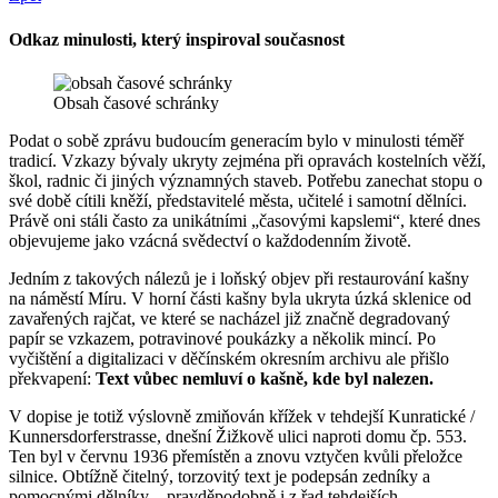
Odkaz minulosti, který inspiroval současnost
Obsah časové schránky
Podat o sobě zprávu budoucím generacím bylo v minulosti téměř
tradicí. Vzkazy bývaly ukryty zejména při opravách kostelních věží,
škol, radnic či jiných významných staveb. Potřebu zanechat stopu o
své době cítili kněží, představitelé města, učitelé i samotní dělníci.
Právě oni stáli často za unikátními „časovými kapslemi“, které dnes
objevujeme jako vzácná svědectví o každodenním životě.
Jedním z takových nálezů je i loňský objev při restaurování kašny
na náměstí Míru. V horní části kašny byla ukryta úzká sklenice od
zavařených rajčat, ve které se nacházel již značně degradovaný
papír se vzkazem, potravinové poukázky a několik mincí. Po
vyčištění a digitalizaci v děčínském okresním archivu ale přišlo
překvapení:
Text vůbec nemluví o kašně, kde byl nalezen.
V dopise je totiž výslovně zmiňován křížek v tehdejší Kunratické /
Kunnersdorferstrasse, dnešní Žižkově ulici naproti domu čp. 553.
Ten byl v červnu 1936 přemístěn a znovu vztyčen kvůli přeložce
silnice. Obtížně čitelný, torzovitý text je podepsán zedníky a
pomocnými dělníky – pravděpodobně i z řad tehdejších