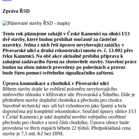
Zpráva ŘSD
Tento rok plánujeme zahájit v České Kamenici na silnici I/13
dvě stavby, které budou probíhat současně za částečné
uzavírky. Jedna z nich řeší úpravu nevyhovující zatáčky v
Pivovarské ulici a druhá rekonstrukci mostu ev. č. 13-092 přes
řeku Kamenici. Na obě akce aktuálně probíhá příprava k
zahájení zadávacího řízení na zhotovitele stavby. Stavební práce
budou na obou místech provedeny po polovinách a provoz
bude řízen pomocí světelného signalizačního zařízení.
Úprava komunikace a chodníků v Pivovarské ulici
Během stavby dojde ke zvětšení poloměru nevyhovujícího
směrového oblouku v křižovatce ulic Pivovarská a Štítného. Dále je
předmětem stavby doplnění chodníku a přechodu pro chodce.
Stavebně technický stav zdi byl vyhodnocen jako špatný a byla
dopo­ručena její kompletní rekonstrukce. Součástí úpravy silnice I/13
v České Kamenici je také doplnění nového veřejného osvětlení
přechodu pro chodce a nové části chodníku. Úprava silnice bude
provedena ve třech etapách během 22 týdnů. Předpokládaná cena
stavby je 7,5 mil. Kč bez DPH.