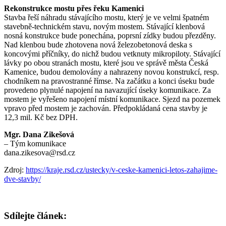
Rekonstrukce mostu přes řeku Kamenici
Stavba řeší náhradu stávajícího mostu, který je ve velmi špatném
staveb­ně-technickém stavu, novým mostem. Stávající klenbová
nosná konstrukce bude ponechána, poprsní zídky budou přezděny.
Nad klenbou bude zhotovena nová železobetonová deska s
koncovými příč­níky, do nichž budou vetknuty mikropiloty. Stávající
lávky po obou stranách mostu, které jsou ve správě města Česká
Kamenice, budou demolovány a nahrazeny novou konstrukcí, resp.
chodníkem na pravostranné římse. Na začátku a konci úseku bude
provedeno plynulé na­pojení na navazující úseky komunikace. Za
mostem je vyřešeno napojení místní komunikace. Sjezd na pozemek
vpravo před mostem je zachován. Předpokládaná cena stavby je
12,3 mil. Kč bez DPH.
Mgr. Dana Zikešová
– Tým komunikace
dana.zikesova@rsd.cz
Zdroj:
https://kraje.rsd.cz/ustecky/v-ceske-kamenici-letos-zahajime-
dve-stavby/
Sdílejte článek: