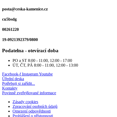
posta@ceska-kamenice.cz
cu5bsdg
00261220
19-0921392379/0800
Podatelna - otevírací doba
PO a ST
8:00 - 11:00, 12:00 - 17:00
ÚT, ČT, PÁ
8:00 - 11:00, 12:00 - 13:00
Facebook-f
Instagram
Youtube
Úřední deska
Potřebuji si zařídit...
Kontakty
Povinně zveřejňované informace
Zásady cookies
Zpracování osobních údajů
Omezení odpovědnosti
Prohlášení o přístupnosti