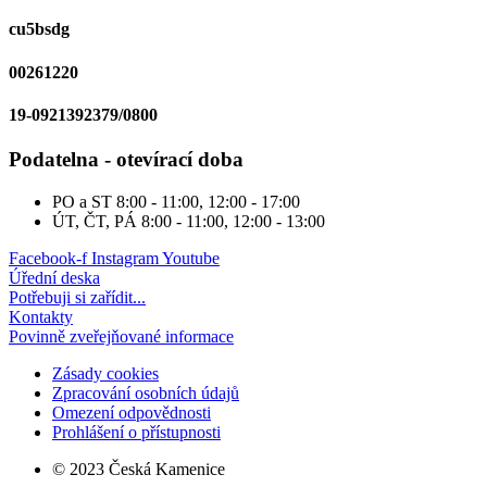
cu5bsdg
00261220
19-0921392379/0800
Podatelna - otevírací doba
PO a ST
8:00 - 11:00, 12:00 - 17:00
ÚT, ČT, PÁ
8:00 - 11:00, 12:00 - 13:00
Facebook-f
Instagram
Youtube
Úřední deska
Potřebuji si zařídit...
Kontakty
Povinně zveřejňované informace
Zásady cookies
Zpracování osobních údajů
Omezení odpovědnosti
Prohlášení o přístupnosti
© 2023 Česká Kamenice