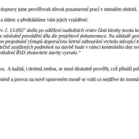
cí dopravy jsme prověřovali důvod pozastavení prací v minulém období.
c a dálnic a předkládáme vám jejich vyjádření:
. č. 13-092″ došlo po odtěžení nadložních vrstev části klenby mostu ke
e následné provádění díla dle projektové dokumentace. Na základě geo
po projednání výstupů doporučeno šetrné odbourání vrcholu stávající kl
ečně zastižených podmínek na stavbě bude v rámci kontrolního dne svo
dložení ŘSD zhotovitele stavby vyzvalo.“
vu. A každá, i drobná změna, se musí důsledně prověřit, což přináší prá
nejméně a provoz na nově opraveném mostě se vrátí co nejdříve do normá