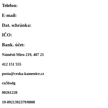
Telefon:
E-mail:
Dat. schránka:
IČO:
Bank. účet:
Náměstí Míru 219, 407 21
412 151 555
posta@ceska-kamenice.cz
cu5bsdg
00261220
19-0921392379/0800