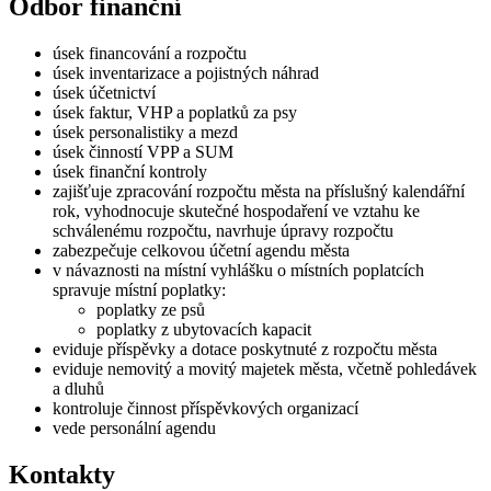
Odbor finanční
úsek financování a rozpočtu
úsek inventarizace a pojistných náhrad
úsek účetnictví
úsek faktur, VHP a poplatků za psy
úsek personalistiky a mezd
úsek činností VPP a SUM
úsek finanční kontroly
zajišťuje zpracování rozpočtu města na příslušný kalendářní
rok, vyhodnocuje skutečné hospodaření ve vztahu ke
schválenému rozpočtu, navrhuje úpravy rozpočtu
zabezpečuje celkovou účetní agendu města
v návaznosti na místní vyhlášku o místních poplatcích
spravuje místní poplatky:
poplatky ze psů
poplatky z ubytovacích kapacit
eviduje příspěvky a dotace poskytnuté z rozpočtu města
eviduje nemovitý a movitý majetek města, včetně pohledávek
a dluhů
kontroluje činnost příspěvkových organizací
vede personální agendu
Kontakty