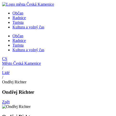
Přejít
k
Občan
obsahu
Radnice
Turista
Kultura a volný čas
Občan
Radnice
Turista
Kultura a volný čas
CS
Město Česká Kamenice
/
Lidé
/
Ondřej Richter
Ondřej Richter
Zpět