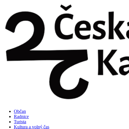
Přejít
k
obsahu
Občan
Radnice
Turista
Kultura a volný čas