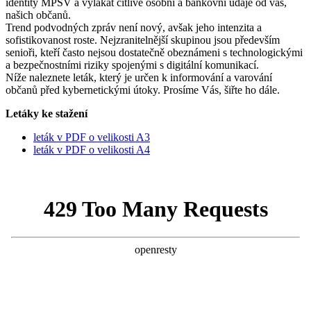
identity MPSV a vylákat citlivé osobní a bankovní údaje od vás,
našich občanů.
Trend podvodných zpráv není nový, avšak jeho intenzita a
sofistikovanost roste. Nejzranitelnější skupinou jsou především
senioři, kteří často nejsou dostatečně obeznámeni s technologickými
a bezpečnostními riziky spojenými s digitální komunikací.
Níže naleznete leták, který je určen k informování a varování
občanů před kybernetickými útoky. Prosíme Vás, šiřte ho dále.
Letáky ke stažení
leták v PDF o velikosti A3
leták v PDF o velikosti A4