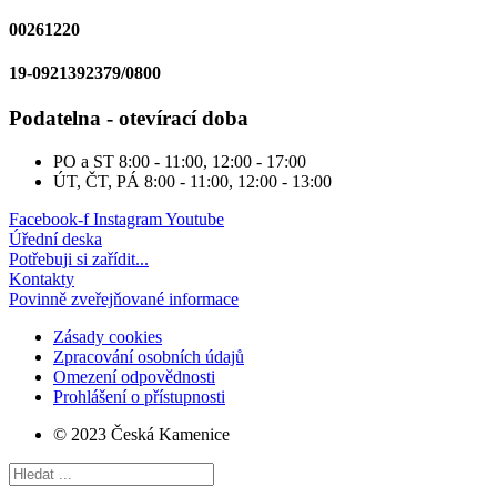
00261220
19-0921392379/0800
Podatelna - otevírací doba
PO a ST
8:00 - 11:00, 12:00 - 17:00
ÚT, ČT, PÁ
8:00 - 11:00, 12:00 - 13:00
Facebook-f
Instagram
Youtube
Úřední deska
Potřebuji si zařídit...
Kontakty
Povinně zveřejňované informace
Zásady cookies
Zpracování osobních údajů
Omezení odpovědnosti
Prohlášení o přístupnosti
© 2023 Česká Kamenice
Search
...