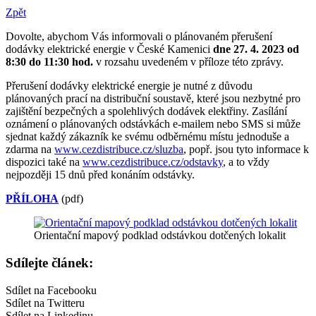
Zpět
Dovolte, abychom Vás informovali o plánovaném přerušení
dodávky elektrické energie v České Kamenici
dne 27. 4. 2023 od
8:30 do 11:30 hod.
v rozsahu uvedeném v příloze této zprávy.
Přerušení dodávky elektrické energie je nutné z důvodu
plánovaných prací na distribuční soustavě, které jsou nezbytné pro
zajištění bezpečných a spolehlivých dodávek elektřiny. Zasílání
oznámení o plánovaných odstávkách e-mailem nebo SMS si může
sjednat každý zákazník ke svému odběrnému místu jednoduše a
zdarma na
www.cezdistribuce.cz/sluzba
, popř. jsou tyto informace k
dispozici také na
www.cezdistribuce.cz/odstavky
, a to vždy
nejpozději 15 dnů před konáním odstávky.
PŘÍLOHA
(pdf)
Orientační mapový podklad odstávkou dotčených lokalit
Sdílejte článek:
Sdílet na Facebooku
Sdílet na Twitteru
Sdílet na Linkedinu