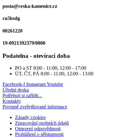
posta@ceska-kamenice.cz
cu5bsdg
00261220
19-0921392379/0800
Podatelna - otevírací doba
PO a ST
8:00 - 11:00, 12:00 - 17:00
ÚT, ČT, PÁ
8:00 - 11:00, 12:00 - 13:00
Facebook-f
Instagram
Youtube
Úřední deska
Potřebuji si zařídit...
Kontakty
Povinně zveřejňované informace
Zásady cookies
Zpracování osobních údajů
Omezení odpovědnosti
Prohlášení o přístupnosti