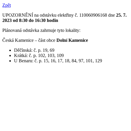
Zpět
UPOZORNĚNÍ na odstávku elektřiny č. 110060906168 dne
25. 7.
2023 od 8:30 do 16:30 hodin
Plánovaná odstávka zahrnuje tyto lokality:
Česká Kamenice – část obce
Dolní Kamenice
Děčínská: č. p. 19, 69
Krátká: č. p. 102, 103, 109
U Benaru: č. p. 15, 16, 17, 18, 84, 97, 101, 129