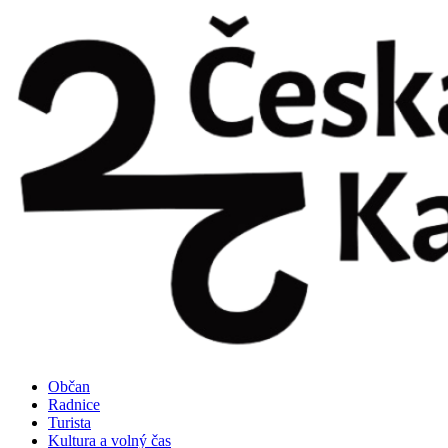
Přejít
k
obsahu
Občan
Radnice
Turista
Kultura a volný čas