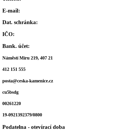
E-mail:
Dat. schránka:
IČO:
Bank. účet:
Náměstí Míru 219, 407 21
412 151 555
posta@ceska-kamenice.cz
cu5bsdg
00261220
19-0921392379/0800
Podatelna - otevírací doba