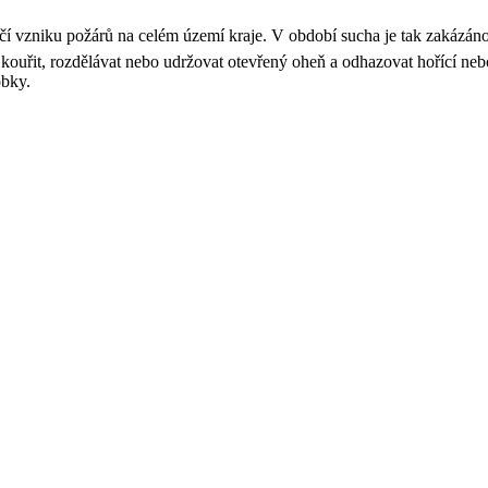
 vzniku požárů na celém území kraje. V období sucha je tak zakázáno 
a kouřit, rozdělávat nebo udržovat otevřený oheň a odhazovat hořící ne
obky.