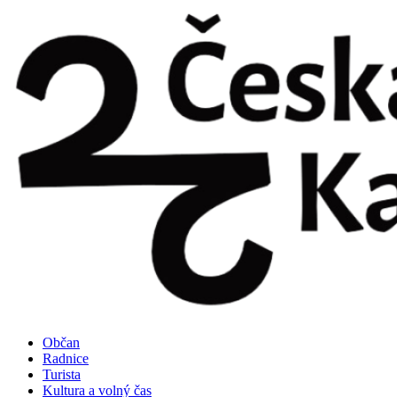
Přejít
k
obsahu
Občan
Radnice
Turista
Kultura a volný čas