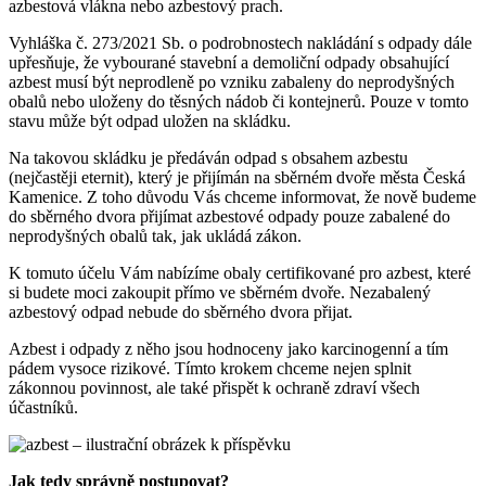
azbestová vlákna nebo azbestový prach.
Vyhláška č. 273/2021 Sb. o podrobnostech nakládání s odpady dále
upřesňuje, že vybourané stavební a demoliční odpady obsahující
azbest musí být neprodleně po vzniku zabaleny do neprodyšných
obalů nebo uloženy do těsných nádob či kontejnerů. Pouze v tomto
stavu může být odpad uložen na skládku.
Na takovou skládku je předáván odpad s obsahem azbestu
(nejčastěji eternit), který je přijímán na sběrném dvoře města Česká
Kamenice. Z toho důvodu Vás chceme informovat, že nově budeme
do sběrného dvora přijímat azbestové odpady pouze zabalené do
neprodyšných obalů tak, jak ukládá zákon.
K tomuto účelu Vám nabízíme obaly certifikované pro azbest, které
si budete moci zakoupit přímo ve sběrném dvoře. Nezabalený
azbestový odpad nebude do sběrného dvora přijat.
Azbest i odpady z něho jsou hodnoceny jako karcinogenní a tím
pádem vysoce rizikové. Tímto krokem chceme nejen splnit
zákonnou povinnost, ale také přispět k ochraně zdraví všech
účastníků.
Jak tedy správně postupovat?