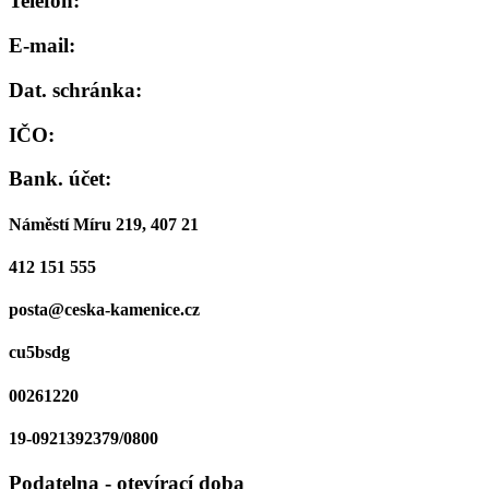
Telefon:
E-mail:
Dat. schránka:
IČO:
Bank. účet:
Náměstí Míru 219, 407 21
412 151 555
posta@ceska-kamenice.cz
cu5bsdg
00261220
19-0921392379/0800
Podatelna - otevírací doba