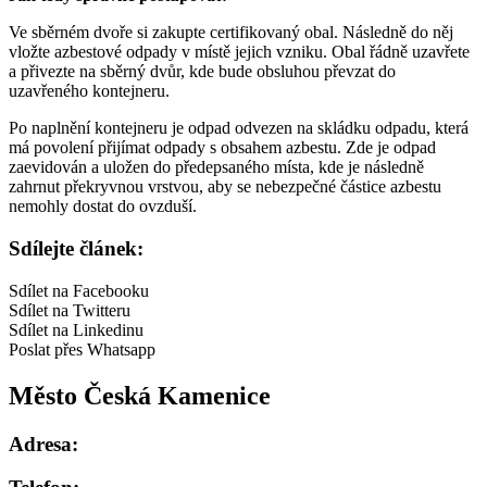
Ve sběrném dvoře si zakupte certifikovaný obal. Následně do něj
vložte azbestové odpady v místě jejich vzniku. Obal řádně uzavřete
a přivezte na sběrný dvůr, kde bude obsluhou převzat do
uzavřeného kontejneru.
Po naplnění kontejneru je odpad odvezen na skládku odpadu, která
má povolení přijímat odpady s obsahem azbestu. Zde je odpad
zaevidován a uložen do předepsaného místa, kde je následně
zahrnut překryvnou vrstvou, aby se nebezpečné částice azbestu
nemohly dostat do ovzduší.
Sdílejte článek:
Sdílet na Facebooku
Sdílet na Twitteru
Sdílet na Linkedinu
Poslat přes Whatsapp
Město Česká Kamenice
Adresa: