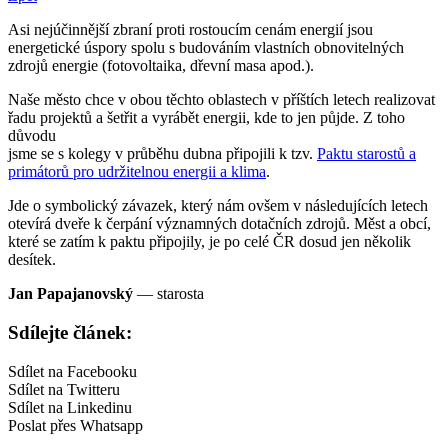
Asi nejúčinnější zbraní proti rostoucím cenám energií jsou
energetické úspory spolu s budováním vlastních obnovitelných
zdrojů energie (fotovoltaika, dřevní masa apod.).
Naše město chce v obou těchto oblastech v příštích letech realizovat
řadu projektů a šetřit a vyrábět energii, kde to jen půjde. Z toho
důvodu
jsme se s kolegy v průběhu dubna připojili k tzv.
Paktu starostů a
primátorů pro udržitelnou energii a klima
.
Jde o symbolický závazek, který nám ovšem v následujících letech
otevírá dveře k čerpání významných dotačních zdrojů. Měst a obcí,
které se zatím k paktu připojily, je po celé ČR dosud jen několik
desítek.
Jan Papajanovský
— starosta
Sdílejte článek:
Sdílet na Facebooku
Sdílet na Twitteru
Sdílet na Linkedinu
Poslat přes Whatsapp