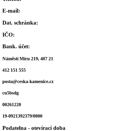
E-mail:
Dat. schránka:
IČO:
Bank. účet:
Náměstí Míru 219, 407 21
412 151 555
posta@ceska-kamenice.cz
cu5bsdg
00261220
19-0921392379/0800
Podatelna - otevírací doba