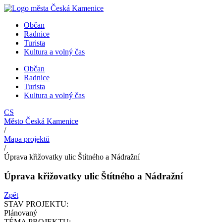
Přejít
k
Občan
obsahu
Radnice
Turista
Kultura a volný čas
Občan
Radnice
Turista
Kultura a volný čas
CS
Město Česká Kamenice
/
Mapa projektů
/
Úprava křižovatky ulic Štítného a Nádražní
Úprava křižovatky ulic Štítného a Nádražní
Zpět
STAV PROJEKTU:
Plánovaný
TÉMA PROJEKTU: