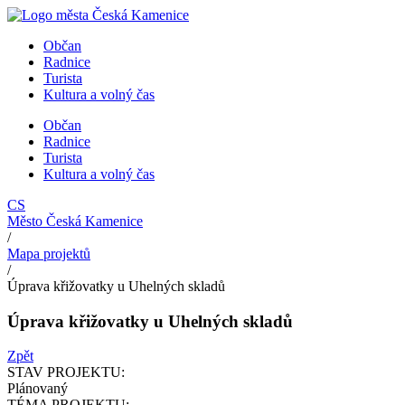
Přejít
k
Občan
obsahu
Radnice
Turista
Kultura a volný čas
Občan
Radnice
Turista
Kultura a volný čas
CS
Město Česká Kamenice
/
Mapa projektů
/
Úprava křižovatky u Uhelných skladů
Úprava křižovatky u Uhelných skladů
Zpět
STAV PROJEKTU:
Plánovaný
TÉMA PROJEKTU: