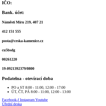
IČO:
Bank. účet:
Náměstí Míru 219, 407 21
412 151 555
posta@ceska-kamenice.cz
cu5bsdg
00261220
19-0921392379/0800
Podatelna - otevírací doba
PO a ST
8:00 - 11:00, 12:00 - 17:00
ÚT, ČT, PÁ
8:00 - 11:00, 12:00 - 13:00
Facebook-f
Instagram
Youtube
Úřední deska