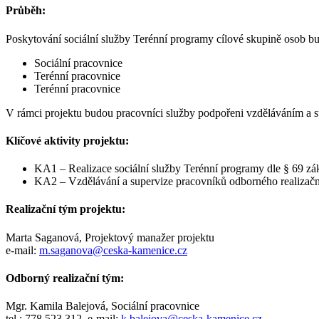
Průběh:
Poskytování sociální služby Terénní programy cílové skupině osob bu
Sociální pracovnice
Terénní pracovnice
Terénní pracovnice
V rámci projektu budou pracovníci služby podpořeni vzděláváním a sup
Klíčové aktivity projektu:
KA1 – Realizace sociální služby Terénní programy dle § 69 zák
KA2 – Vzdělávání a supervize pracovníků odborného realizač
Realizační tým projektu:
Marta Saganová, Projektový manažer projektu
e-mail:
m.saganova@ceska-kamenice.cz
Odborný realizační tým:
Mgr. Kamila Balejová, Sociální pracovnice
tel.: 778 523 312, e-mail:
k.balejova@ceska-kamenice.cz