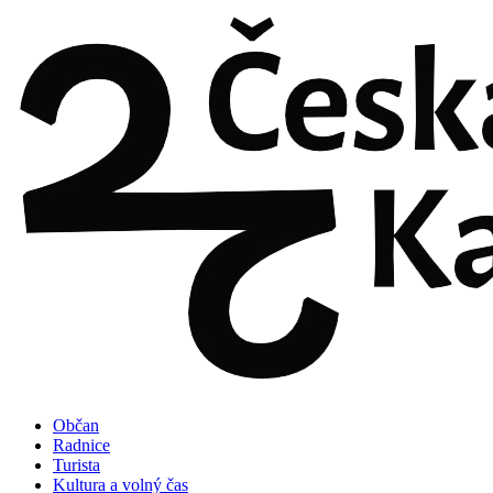
Přejít
k
obsahu
Občan
Radnice
Turista
Kultura a volný čas