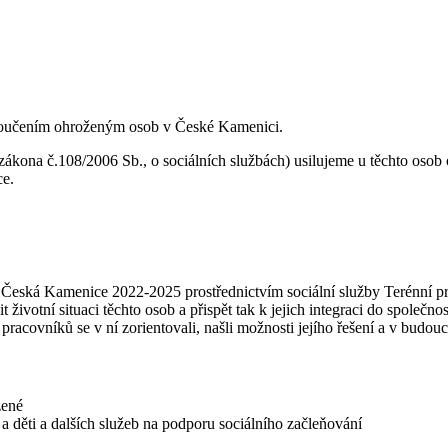
yloučením ohroženým osob v České Kamenici.
 zákona č.108/2006 Sb., o sociálních službách) usilujeme u těchto osob
ce.
í Česká Kamenice 2022-2025 prostřednictvím sociální služby Terénní p
 životní situaci těchto osob a přispět tak k jejich integraci do společn
 pracovníků se v ní zorientovali, našli možnosti jejího řešení a v budou
žené
 a děti a dalších služeb na podporu sociálního začleňování