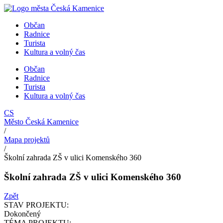
Přejít
k
Občan
obsahu
Radnice
Turista
Kultura a volný čas
Občan
Radnice
Turista
Kultura a volný čas
CS
Město Česká Kamenice
/
Mapa projektů
/
Školní zahrada ZŠ v ulici Komenského 360
Školní zahrada ZŠ v ulici Komenského 360
Zpět
STAV PROJEKTU:
Dokončený
TÉMA PROJEKTU: