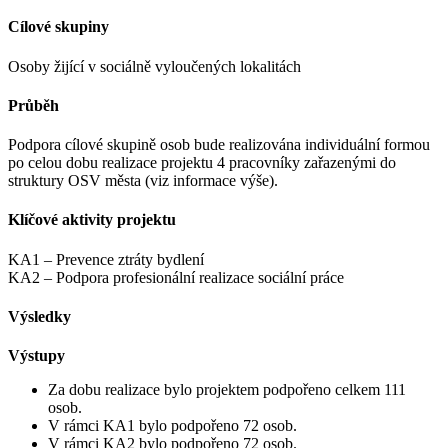
Cílové skupiny
Osoby žijící v sociálně vyloučených lokalitách
Průběh
Podpora cílové skupině osob bude realizována individuální formou
po celou dobu realizace projektu 4 pracovníky zařazenými do
struktury OSV města (viz informace výše).
Klíčové aktivity projektu
KA1 – Prevence ztráty bydlení
KA2 – Podpora profesionální realizace sociální práce
Výsledky
Výstupy
Za dobu realizace bylo projektem podpořeno celkem 111
osob.
V rámci KA1 bylo podpořeno 72 osob.
V rámci KA2 bylo podpořeno 72 osob.