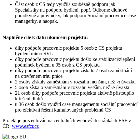
Část osob z CS tedy využila souběžně podporu jak
Specialistky na podporu bydlení, popř. Odborné dluhové
poradkyně a právničky, tak podporu Sociální pracovnice case
managerky, a naopak.
Naplněné cíle k datu ukončení projektu:
díky podpoře pracovnic projektu 5 osob z CS projektu
bydlení mimo SVL
díky podpoře pracovnic projektu došlo ke stabilizaci/zlepšení
podmínek bydlení u 95 osob z CS projektu
díky podpoře pracovnic projektu získalo 7 osob zaměstnání
na otevřeném trhu práce
2 osoby získaly zaměstnání v rozsahu menším, než ½ úvazku
5 osob získalo zaměstnání v rozsahu větším, než ½ úvazku
21 osob díky podpoře pracovnic projektu aktivně přistoupilo
k řešení dluhů
u 36 osob došlo využití case managementu sociální pracovnicí
pro efektivní řešení kumulovaných problémů CS
Projekt je prezentován na centrálních webových stránkách ESF v
ČR:
www.esfcr.cz