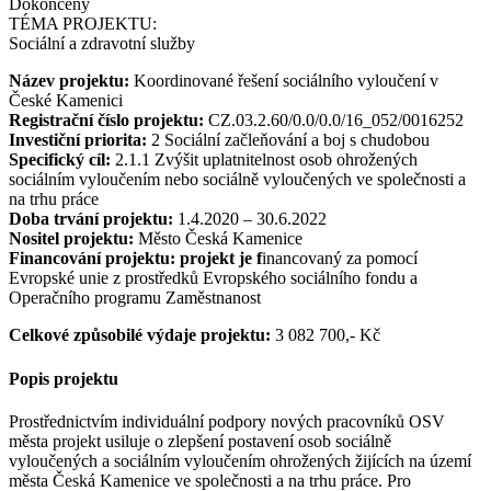
Dokončený
TÉMA PROJEKTU:
Sociální a zdravotní služby
Název projektu:
Koordinované řešení sociálního vyloučení v
České Kamenici
Registrační číslo projektu:
CZ.03.2.60/0.0/0.0/16_052/0016252
Investiční priorita:
2 Sociální začleňování a boj s chudobou
Specifický cíl:
2.1.1 Zvýšit uplatnitelnost osob ohrožených
sociálním vyloučením nebo sociálně vyloučených ve společnosti a
na trhu práce
Doba trvání projektu:
1.4.2020 – 30.6.2022
Nositel projektu:
Město Česká Kamenice
Financování projektu: projekt je f
inancovaný za pomocí
Evropské unie z prostředků Evropského sociálního fondu a
Operačního programu Zaměstnanost
Celkové způsobilé výdaje projektu:
3 082 700,- Kč
Popis projektu
Prostřednictvím individuální podpory nových pracovníků OSV
města projekt usiluje o zlepšení postavení osob sociálně
vyloučených a sociálním vyloučením ohrožených žijících na území
města Česká Kamenice ve společnosti a na trhu práce. Pro