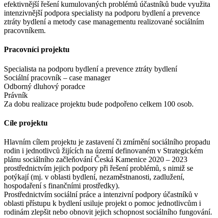
efektivnější řešení kumulovaných problémů účastníků bude využita
intenzivnější podpora specialisty na podporu bydlení a prevence
ztráty bydlení a metody case managementu realizované sociálním
pracovníkem.
Pracovníci projektu
Specialista na podporu bydlení a prevence ztráty bydlení
Sociální pracovník – case manager
Odborný dluhový poradce
Právník
Za dobu realizace projektu bude podpořeno celkem 100 osob.
Cíle projektu
Hlavním cílem projektu je zastavení či zmírnění sociálního propadu
rodin i jednotlivců žijících na území definovaném v Strategickém
plánu sociálního začleňování Česká Kamenice 2020 – 2023
prostřednictvím jejich podpory při řešení problémů, s nimiž se
potýkají (mj. v oblasti bydlení, nezaměstnanosti, zadlužení,
hospodaření s finančními prostředky).
Prostřednictvím sociální práce a intenzivní podpory účastníků v
oblasti přístupu k bydlení usiluje projekt o pomoc jednotlivcům i
rodinám zlepšit nebo obnovit jejich schopnost sociálního fungování.