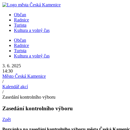
Přejít
k
Občan
obsahu
Radnice
Turista
Kultura a volný čas
Občan
Radnice
Turista
Kultura a volný čas
3. 6. 2025
14:30
Město Česká Kamenice
/
Kalendář akcí
/
Zasedání kontrolního výboru
Zasedání kontrolního výboru
Zpět
Pozvánka na zasedání kontrolního výboru města Česká Kamenic