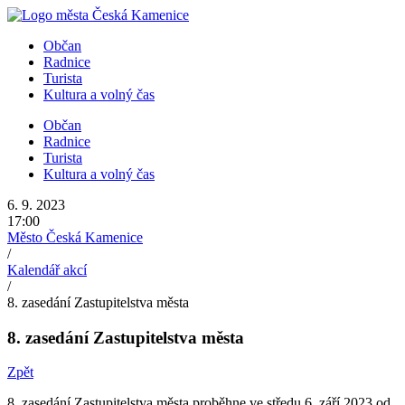
Přejít
k
Občan
obsahu
Radnice
Turista
Kultura a volný čas
Občan
Radnice
Turista
Kultura a volný čas
6. 9. 2023
17:00
Město Česká Kamenice
/
Kalendář akcí
/
8. zasedání Zastupitelstva města
8. zasedání Zastupitelstva města
Zpět
8. zasedání Zastupitelstva města proběhne ve středu 6. září 2023 od