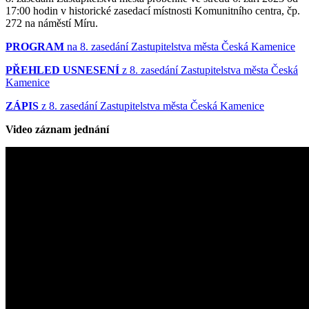
17:00 hodin v historické zasedací místnosti Komunitního centra, čp.
272 na náměstí Míru.
PROGRAM
na 8. zasedání Zastupitelstva města Česká Kamenice
PŘEHLED USNESENÍ
z 8. zasedání Zastupitelstva města Česká
Kamenice
ZÁPIS
z 8. zasedání Zastupitelstva města Česká Kamenice
Video záznam jednání