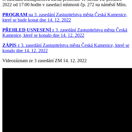
2022 od 17:00 hodin v zasedací místnosti čp. 272 na náměstí Míru.
PROGRAM
na 3. zasedání Zastupitelstva města Česká Kamenice,
které se bude konat dne 14. 12. 2022
PŘEHLED USNESENÍ
z 3. zasedání Zastupitelstva města Česká
Kamenice, které se konalo dne 14. 12. 2022
ZÁPIS
z 3. zasedání Zastupitelstva města Česká Kamenice, které se
konalo dne 14. 12. 2022
Videozáznam ze 3 zasedání ZM 14. 12. 2022