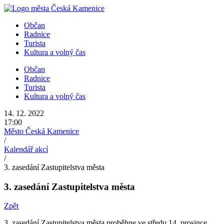
Přejít
k
Občan
obsahu
Radnice
Turista
Kultura a volný čas
Občan
Radnice
Turista
Kultura a volný čas
14. 12. 2022
17:00
Město Česká Kamenice
/
Kalendář akcí
/
3. zasedání Zastupitelstva města
3. zasedání Zastupitelstva města
Zpět
3. zasedání Zastupitelstva města proběhne ve středu 14. prosince