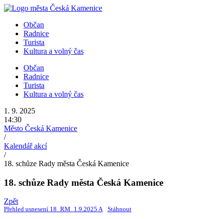
Přejít
k
Občan
obsahu
Radnice
Turista
Kultura a volný čas
Občan
Radnice
Turista
Kultura a volný čas
1. 9. 2025
14:30
Město Česká Kamenice
/
Kalendář akcí
/
18. schůze Rady města Česká Kamenice
18. schůze Rady města Česká Kamenice
Zpět
Přehled usnesení 18_RM_1.9.2025 A
Stáhnout