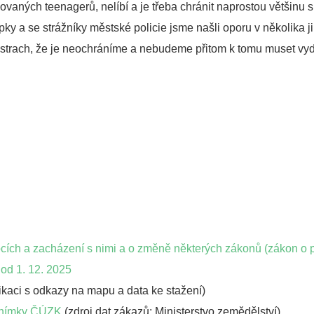
vaných teenagerů, nelíbí a je třeba chránit naprostou většinu 
upky a se strážníky městské policie jsme našli oporu v několika
ít strach, že je neochráníme a nebudeme přitom k tomu muset vyd
cích a zacházení s nimi a o změně některých zákonů (zákon o 
od 1. 12. 2025
ikaci s odkazy na mapu a data ke stažení)
 snímky ČÚZK
(zdroj dat zákazů: Ministerstvo zemědělství)