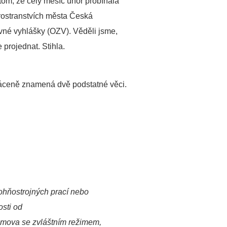
tom, že celý měsíc únor probíhala
prostranstvích města Česká
avné vyhlášky (OZV). Věděli jsme,
projednat. Stihla.
kráceně znamená dvě podstatné věci.
 ohňostrojných prací nebo
osti od
domova se zvláštním režimem,