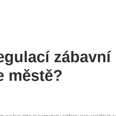
egulací zábavní
e městě?