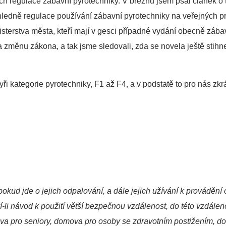
h regulace zábavní pyrotechniky. V březnu jsem psal článek o 
ohledně regulace používání zábavní pyrotechniky na veřejných 
isterstva města, kteří mají v gesci případné vydání obecně záb
měnu zákona, a tak jsme sledovali, zda se novela ještě stihne 
yři kategorie pyrotechniky, F1 až F4, a v podstatě to pro nás z
okud jde o jejich odpalování, a dále jejich užívání k provádění
-li návod k použití větší bezpečnou vzdálenost, do této vzdálen
mova pro seniory, domova pro osoby se zdravotním postižením, 