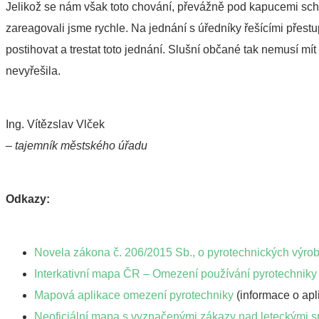
Jelikož se nám však toto chování, převážně pod kapucemi scho
zareagovali jsme rychle. Na jednání s úředníky řešícími přest
postihovat a trestat toto jednání. Slušní občané tak nemusí m
nevyřešila.
Ing. Vítězslav Vlček
– tajemník městského úřadu
Odkazy:
Novela zákona č. 206/2015 Sb., o pyrotechnických výrob
Interkativní mapa ČR – Omezení používání pyrotechniky 
Mapová aplikace omezení pyrotechniky
(informace o apl
Neoficiální mapa s vyznačenými zákazy nad leteckými