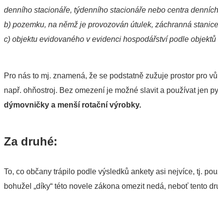
denního stacionáře, týdenního stacionáře nebo centra denních
b) pozemku, na němž je provozován útulek, záchranná stanic
c) objektu evidovaného v evidenci hospodářství podle objektů
Pro nás to mj. znamená, že se podstatně zužuje prostor pro 
např. ohňostroj. Bez omezení je možné slavit a používat jen p
dýmovničky a menší rotační výrobky.
Za druhé:
To, co občany trápilo podle výsledků ankety asi nejvíce, tj. p
bohužel „díky“ této novele zákona omezit nedá, neboť tento dr