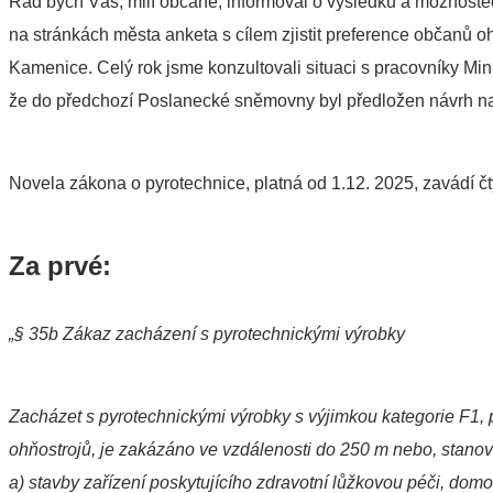
Rád bych Vás, milí občané, informoval o výsledku a možnostec
na stránkách města anketa s cílem zjistit preference občanů 
Kamenice. Celý rok jsme konzultovali situaci s pracovníky Min
že do předchozí Poslanecké sněmovny byl předložen návrh na z
Novela zákona o pyrotechnice, platná od 1.12. 2025, zavádí čt
Za prvé:
„§ 35b Zákaz zacházení s pyrotechnickými výrobky
Zacházet s pyrotechnickými výrobky s výjimkou kategorie F1, p
ohňostrojů, je zakázáno ve vzdálenosti do 250 m nebo, stanoví
a) stavby zařízení poskytujícího zdravotní lůžkovou péči, do