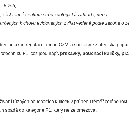
 služeb,
e, záchranné centrum nebo zoologická zahrada, nebo
 určených k chovu evidovaných zvířat vedené podle zákona o ze
vůbec nějakou regulaci formou OZV, a současně z hlediska přípa
yrotechniku F1, což jsou např.
prskavky, bouchací kuličky, pra
oužívání různých bouchacích kuliček v průběhu téměř celého roku 
uh spadá do kategorie F1, který nelze omezovat.