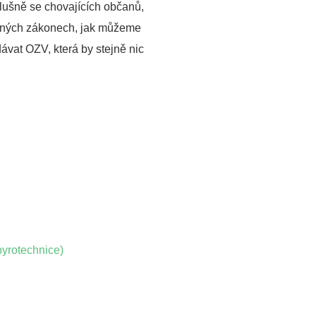
slušně se chovajících občanů,
 jiných zákonech, jak můžeme
ávat OZV, která by stejně nic
pyrotechnice)