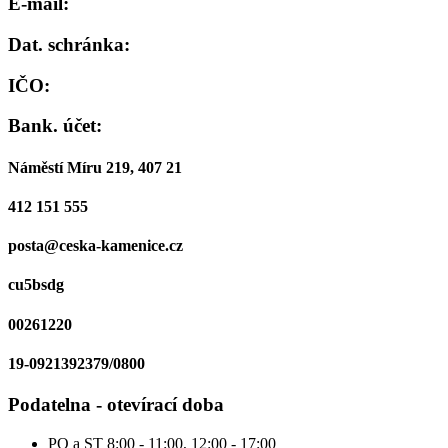
E-mail:
Dat. schránka:
IČO:
Bank. účet:
Náměstí Míru 219, 407 21
412 151 555
posta@ceska-kamenice.cz
cu5bsdg
00261220
19-0921392379/0800
Podatelna - otevírací doba
PO a ST
8:00 - 11:00, 12:00 - 17:00