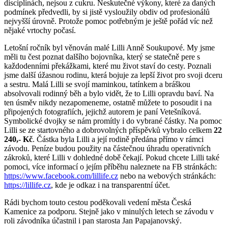
disciplínách, nejsou z cukru. Neskutečné výkony, které za daných
podmínek předvedli, by si jistě vysloužily obdiv od profesionálů
nejvyšší úrovně. Protože pomoc potřebným je ještě pořád víc než
nějaké vrtochy počasí.
Letošní ročník byl věnován malé Lilli Anně Soukupové. My jsme
měli tu čest poznat dalšího bojovníka, který se statečně pere s
každodenními překážkami, které mu život staví do cesty. Poznali
jsme další úžasnou rodinu, která bojuje za lepší život pro svoji dceru
a sestru. Malá Lilli se svojí maminkou, tatínkem a bráškou
absolvovali rodinný běh a bylo vidět, že to Lilli opravdu baví. Na
ten úsměv nikdy nezapomeneme, ostatně můžete to posoudit i na
připojených fotografiích, jejichž autorem je paní Vetešníková.
Symbolické dvojky se nám promítly i do vybrané částky. Na pomoc
Lilli se ze startovného a dobrovolných příspěvků vybralo celkem
22
240,- Kč
. Částka byla Lilli a její rodině předána přímo v rámci
závodu. Peníze budou použity na částečnou úhradu operativních
zákroků, které Lilli v dohledné době čekají. Pokud chcete Lilli také
pomoci, více informací o jejím příběhu naleznete na FB stránkách:
https://www.facebook.com/lillife.cz
nebo na webových stránkách:
https://lillife.cz
, kde je odkaz i na transparentní účet.
Rádi bychom touto cestou poděkovali vedení města Česká
Kamenice za podporu. Stejně jako v minulých letech se závodu v
roli závodníka účastnil i pan starosta Jan Papajanovský.