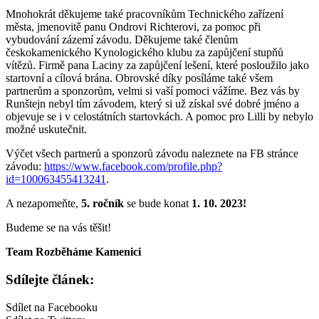
Mnohokrát děkujeme také pracovníkům Technického zařízení
města, jmenovitě panu Ondrovi Richterovi, za pomoc při
vybudování zázemí závodu. Děkujeme také členům
českokamenického Kynologického klubu za zapůjčení stupňů
vítězů. Firmě pana Laciny za zapůjčení lešení, které posloužilo jako
startovní a cílová brána. Obrovské díky posíláme také všem
partnerům a sponzorům, velmi si vaší pomoci vážíme. Bez vás by
Runštejn nebyl tím závodem, který si už získal své dobré jméno a
objevuje se i v celostátních startovkách. A pomoc pro Lilli by nebylo
možné uskutečnit.
Výčet všech partnerů a sponzorů závodu naleznete na FB stránce
závodu:
https://www.facebook.com/profile.php?
id=100063455413241
.
A nezapomeňte,
5. ročník
se bude konat
1. 10. 2023!
Budeme se na vás těšit!
Team Rozběháme Kamenici
Sdílejte článek:
Sdílet na Facebooku