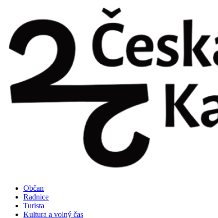
Přejít
k
obsahu
Občan
Radnice
Turista
Kultura a volný čas