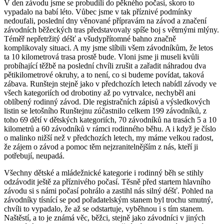
V den závodu jsme se probudili do pěkného počasí, skoro to
vypadalo na babí léto. Vůbec jsme v tak příznivé podmínky
nedoufali, poslední dny věnované přípravám na závod a značení
závodních běžeckých tras představovaly spíše boj s větrnými mlýny.
Téměř nepřetržitý déšť a všudypřítomné bahno značně
komplikovaly situaci. A my jsme slíbili všem závodníkům, že letos
ta 10 kilometrová trasa prostě bude. Vloni jsme ji museli kvůli
probíhající těžbě na poslední chvíli zrušit a zařadit náhradou dva
pětikilometrové okruhy, a to není, co si budeme povídat, taková
zábava. Runštejn stejně jako v předchozích letech nabídl závody ve
všech kategoriích od drobotiny až po vytrvalce, nechyběl ani
oblíbený rodinný závod. Dle registračních zápisů a výsledkových
listin se letošního Runštejnu zúčastnilo celkem 199 závodníků, z
toho 69 dětí v dětských kategoriích, 70 závodníků na trasách 5 a 10
kilometrů a 60 závodníků v rámci rodinného běhu. A i když je číslo
o malinko nižší než v předchozích letech, my máme velkou radost,
že zájem o závod a pomoc těm nejzranitelnějším z nás, kteří ji
potřebují, neupadá.
Všechny dětské a mládežnické kategorie i rodinný běh se stihly
odzávodit ještě za příznivého počasí. Těsně před startem hlavního
závodu si s námi počasí pohrálo a zastihl nás silný déšť. Pohled na
závodníky tísnící se pod pořadatelským stanem byl trochu smutný,
chvíli to vypadalo, že až se odstartuje, vyběhnou i s tím stanem.
Naštěstí, a to je známá věc, běžci, stejně jako závodníci v jiných