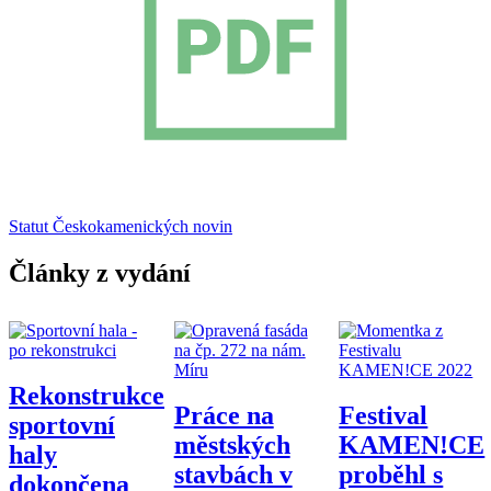
Statut Českokamenických novin
Články z vydání
Rekonstrukce
Práce na
Festival
sportovní
městských
KAMEN!CE
haly
stavbách v
proběhl s
dokončena