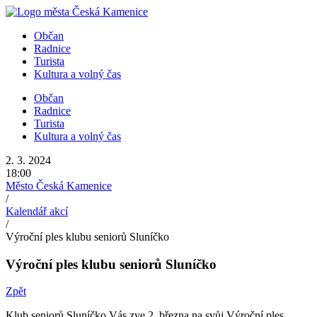
Přejít
k
Občan
obsahu
Radnice
Turista
Kultura a volný čas
Občan
Radnice
Turista
Kultura a volný čas
2. 3. 2024
18:00
Město Česká Kamenice
/
Kalendář akcí
/
Výroční ples klubu seniorů Sluníčko
Výroční ples klubu seniorů Sluníčko
Zpět
Klub seniorů Sluníčko Vás zve 2. března na svůj Výroční ples.