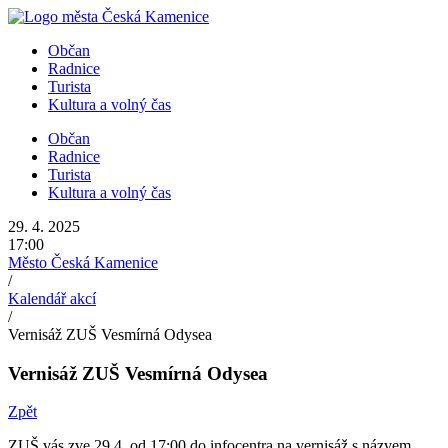
Přejít
k
Občan
obsahu
Radnice
Turista
Kultura a volný čas
Občan
Radnice
Turista
Kultura a volný čas
29. 4. 2025
17:00
Město Česká Kamenice
/
Kalendář akcí
/
Vernisáž ZUŠ Vesmírná Odysea
Vernisáž ZUŠ Vesmírná Odysea
Zpět
ZUŠ vás zve 29.4. od 17:00 do infocentra na vernisáž s názvem