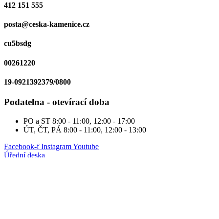
412 151 555
posta@ceska-kamenice.cz
cu5bsdg
00261220
19-0921392379/0800
Podatelna - otevírací doba
PO a ST
8:00 - 11:00, 12:00 - 17:00
ÚT, ČT, PÁ
8:00 - 11:00, 12:00 - 13:00
Facebook-f
Instagram
Youtube
Úřední deska
Potřebuji si zařídit...
Kontakty
Povinně zveřejňované informace
Zásady cookies
Zpracování osobních údajů
Omezení odpovědnosti