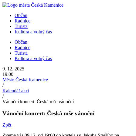
Přejít
k
Občan
obsahu
Radnice
Turista
Kultura a volný čas
Občan
Radnice
Turista
Kultura a volný čas
9. 12. 2025
19:00
Město Česká Kamenice
/
Kalendář akcí
/
Vánoční koncert: Česká mše vánoční
Vánoční koncert: Česká mše vánoční
Zpět
Zveme vás 09.12. od 19:00 do kostela sv. Jakuba Staršího na