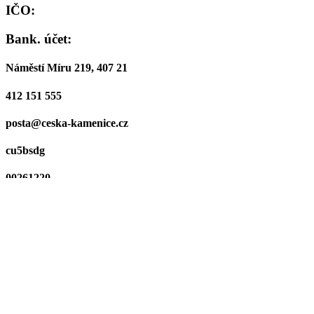
IČO:
Bank. účet:
Náměstí Míru 219, 407 21
412 151 555
posta@ceska-kamenice.cz
cu5bsdg
00261220
19-0921392379/0800
Podatelna - otevírací doba
PO a ST
8:00 - 11:00, 12:00 - 17:00
ÚT, ČT, PÁ
8:00 - 11:00, 12:00 - 13:00
Facebook-f
Instagram
Youtube
Úřední deska