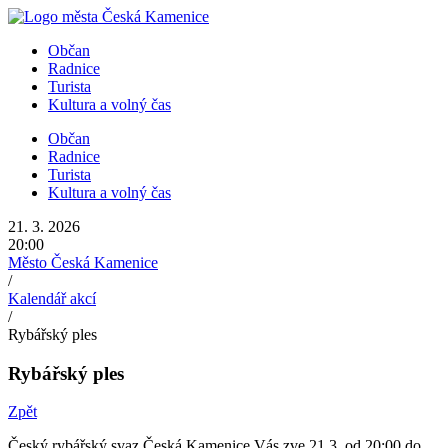
Přejít
k
Občan
obsahu
Radnice
Turista
Kultura a volný čas
Občan
Radnice
Turista
Kultura a volný čas
21. 3. 2026
20:00
Město Česká Kamenice
/
Kalendář akcí
/
Rybářský ples
Rybářský ples
Zpět
Český rybářský svaz Česká Kamenice Vás zve 21.3. od 20:00 do