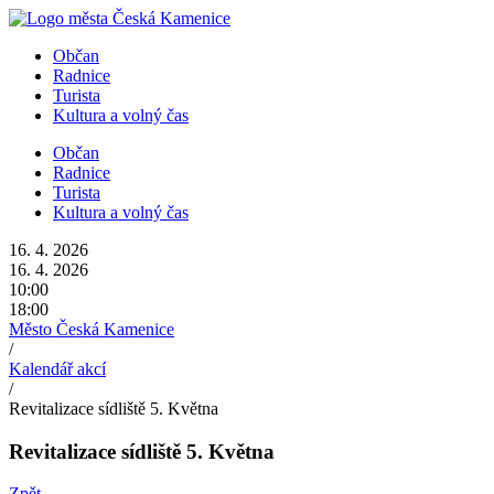
Přejít
k
Občan
obsahu
Radnice
Turista
Kultura a volný čas
Občan
Radnice
Turista
Kultura a volný čas
16. 4. 2026
16. 4. 2026
10:00
18:00
Město Česká Kamenice
/
Kalendář akcí
/
Revitalizace sídliště 5. Května
Revitalizace sídliště 5. Května
Zpět