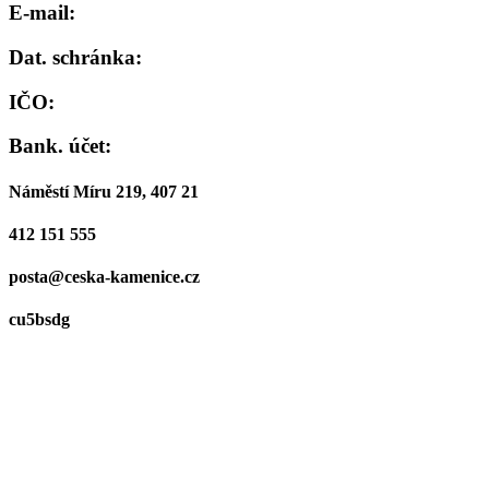
E-mail:
Dat. schránka:
IČO:
Bank. účet:
Náměstí Míru 219, 407 21
412 151 555
posta@ceska-kamenice.cz
cu5bsdg
00261220
19-0921392379/0800
Podatelna - otevírací doba