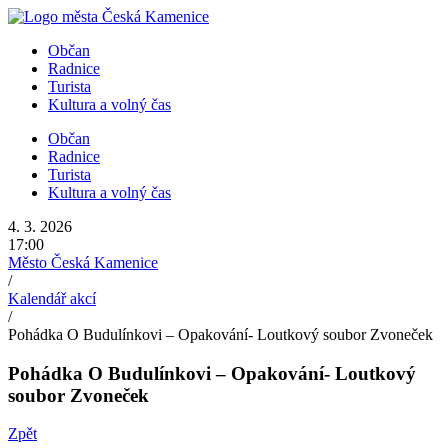
Přejít
k
Občan
obsahu
Radnice
Turista
Kultura a volný čas
Občan
Radnice
Turista
Kultura a volný čas
4. 3. 2026
17:00
Město Česká Kamenice
/
Kalendář akcí
/
Pohádka O Budulínkovi – Opakování- Loutkový soubor Zvoneček
Pohádka O Budulínkovi – Opakování- Loutkový
soubor Zvoneček
Zpět