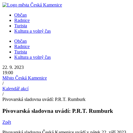
Přejít
k
Občan
obsahu
Radnice
Turista
Kultura a volný čas
Občan
Radnice
Turista
Kultura a volný čas
22. 9. 2023
19:00
Město Česká Kamenice
/
Kalendář akcí
/
Pivovarská sladovna uvádí: P.R.T. Rumburk
Pivovarská sladovna uvádí: P.R.T. Rumburk
Zpět
Pivovarská sladovna Česká Kamenice uvádí v pátek 22. září 2023