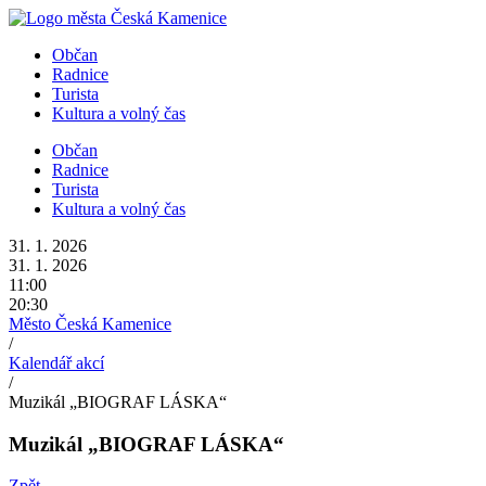
Přejít
k
Občan
obsahu
Radnice
Turista
Kultura a volný čas
Občan
Radnice
Turista
Kultura a volný čas
31. 1. 2026
31. 1. 2026
11:00
20:30
Město Česká Kamenice
/
Kalendář akcí
/
Muzikál „BIOGRAF LÁSKA“
Muzikál „BIOGRAF LÁSKA“
Zpět