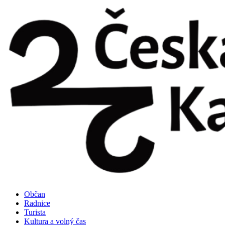
Přejít
k
obsahu
Občan
Radnice
Turista
Kultura a volný čas