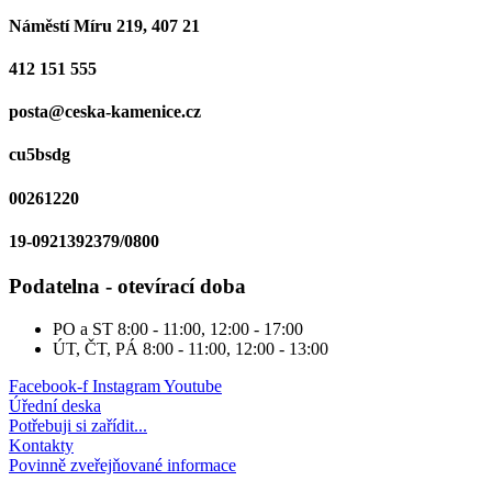
Náměstí Míru 219, 407 21
412 151 555
posta@ceska-kamenice.cz
cu5bsdg
00261220
19-0921392379/0800
Podatelna - otevírací doba
PO a ST
8:00 - 11:00, 12:00 - 17:00
ÚT, ČT, PÁ
8:00 - 11:00, 12:00 - 13:00
Facebook-f
Instagram
Youtube
Úřední deska
Potřebuji si zařídit...
Kontakty
Povinně zveřejňované informace