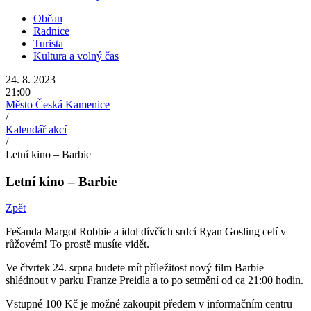
Občan
Radnice
Turista
Kultura a volný čas
24. 8. 2023
21:00
Město Česká Kamenice
/
Kalendář akcí
/
Letní kino – Barbie
Letní kino – Barbie
Zpět
Fešanda Margot Robbie a idol dívčích srdcí Ryan Gosling celí v
růžovém! To prostě musíte vidět.
Ve čtvrtek 24. srpna budete mít příležitost nový film Barbie
shlédnout v parku Franze Preidla a to po setmění od ca 21:00 hodin.
Vstupné 100 Kč je možné zakoupit předem v informačním centru