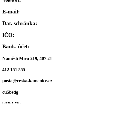
Telefon:
E-mail:
Dat. schránka:
IČO:
Bank. účet:
Náměstí Míru 219, 407 21
412 151 555
posta@ceska-kamenice.cz
cu5bsdg
00261220
19-0921392379/0800
Podatelna - otevírací doba