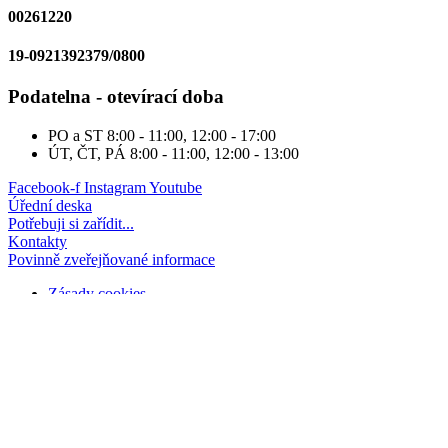
00261220
19-0921392379/0800
Podatelna - otevírací doba
PO a ST
8:00 - 11:00, 12:00 - 17:00
ÚT, ČT, PÁ
8:00 - 11:00, 12:00 - 13:00
Facebook-f
Instagram
Youtube
Úřední deska
Potřebuji si zařídit...
Kontakty
Povinně zveřejňované informace
Zásady cookies
Zpracování osobních údajů
Omezení odpovědnosti
Prohlášení o přístupnosti
© 2023 Česká Kamenice
Search
...