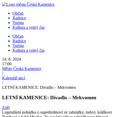
Přejít
k
Občan
obsahu
Radnice
Turista
Kultura a volný čas
Občan
Radnice
Turista
Kultura a volný čas
14. 8. 2024
17:00
Město Česká Kamenice
/
Kalendář akcí
/
LETNÍ KAMENICE: Divadlo – Mrkvomen
LETNÍ KAMENICE: Divadlo – Mrkvomen
Zpět
Legendární pohádka o superhrdinovi ze zahrádky, mrkvi, králíkovi
Popíkovi a babě Mračce. To zavání velkou zahrádkovou bitvou!