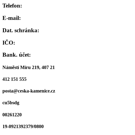
Telefon:
E-mail:
Dat. schránka:
IČO:
Bank. účet:
Náměstí Míru 219, 407 21
412 151 555
posta@ceska-kamenice.cz
cu5bsdg
00261220
19-0921392379/0800