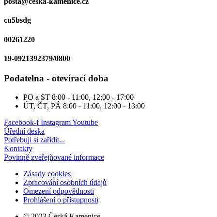
posta@ceska-kamenice.cz
cu5bsdg
00261220
19-0921392379/0800
Podatelna - otevírací doba
PO a ST
8:00 - 11:00, 12:00 - 17:00
ÚT, ČT, PÁ
8:00 - 11:00, 12:00 - 13:00
Facebook-f
Instagram
Youtube
Úřední deska
Potřebuji si zařídit...
Kontakty
Povinně zveřejňované informace
Zásady cookies
Zpracování osobních údajů
Omezení odpovědnosti
Prohlášení o přístupnosti
© 2023 Česká Kamenice