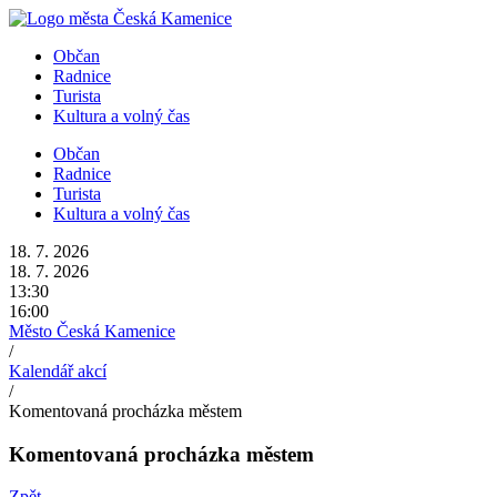
Přejít
k
Občan
obsahu
Radnice
Turista
Kultura a volný čas
Občan
Radnice
Turista
Kultura a volný čas
18. 7. 2026
18. 7. 2026
13:30
16:00
Město Česká Kamenice
/
Kalendář akcí
/
Komentovaná procházka městem
Komentovaná procházka městem
Zpět