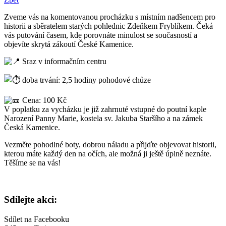
Zveme vás na komentovanou procházku s místním nadšencem pro
historii a sběratelem starých pohlednic Zdeňkem Fryblíkem. Čeká
vás putování časem, kde porovnáte minulost se současností a
objevíte skrytá zákoutí České Kamenice.
Sraz v informačním centru
doba trvání: 2,5 hodiny pohodové chůze
Cena: 100 Kč
V poplatku za vycházku je již zahrnuté vstupné do poutní kaple
Narození Panny Marie, kostela sv. Jakuba Staršího a na zámek
Česká Kamenice.
Vezměte pohodlné boty, dobrou náladu a přijďte objevovat historii,
kterou máte každý den na očích, ale možná ji ještě úplně neznáte.
Těšíme se na vás!
Sdílejte akci:
Sdílet na Facebooku